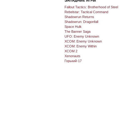
Fallout Tactics: Brotherhood of Steel
Rebelstar: Tactical Command
Shadowrun Returns
Shadowrun: Dragonfall
Space Hulk
The Banner Saga
UFO: Enemy Unknown
XCOM: Enemy Unknown
XCOM: Enemy Within
XCOM 2
Xenonauts
Горький-17