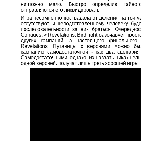
ничтожно мало. Быстро определив тайног
отправляются его ликвидировать.
Игра несомненно пострадала от деления на три ч
отсутствуют, и неподготовленному человеку буд
последовательности за них браться. Очередность,
Conquest > Revelations. Birthright разочарует прос
других кампаний, а настоящего финального
Revelations. Путаницы с версиями можно бы
кампанию самодостаточной - как два сценария 
Самодостаточными, однако, их назвать никак нельз
одной версией, получат лишь треть хорошей игры.