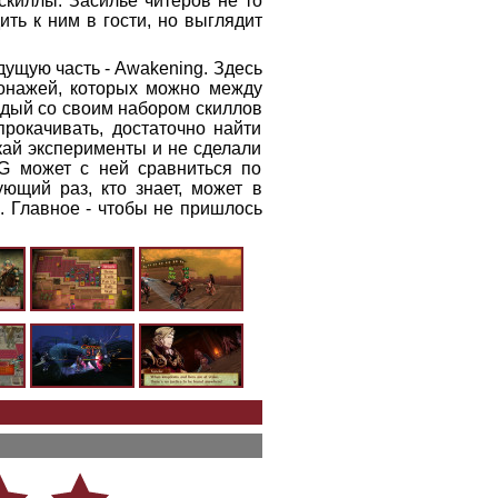
скиллы. Засилье читеров не то
ить к ним в гости, но выглядит
дущую часть - Awakening. Здесь
сонажей, которых можно между
ждый со своим набором скиллов
прокачивать, достаточно найти
кай эксперименты и не сделали
G может с ней сравниться по
ующий раз, кто знает, может в
е. Главное - чтобы не пришлось