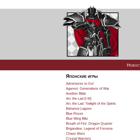
Новос
Японские игры
Adventures to Go!
Agarest: Generations of War
Another Bible
Arc the Lad [I-III]
Arc the Lad: Twilight of the Spirits
Bahamut Lagoon
Blue Roses
Blue Wing Blitz
Breath of Fire: Dragon Quarter
Brigandine: Legend of Forsena
Chaos Wars
Crystal Warriors