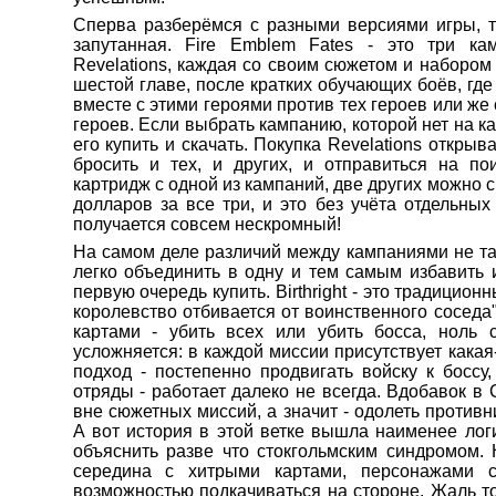
Сперва разберёмся с разными версиями игры, 
запутанная. Fire Emblem Fates - это три камп
Revelations, каждая со своим сюжетом и набором 
шестой главе, после кратких обучающих боёв, где
вместе с этими героями против тех героев или же 
героев. Если выбрать кампанию, которой нет на к
его купить и скачать. Покупка Revelations открыв
бросить и тех, и других, и отправиться на по
картридж с одной из кампаний, две других можно с
долларов за все три, и это без учёта отдельны
получается совсем нескромный!
На самом деле различий между кампаниями не та
легко объединить в одну и тем самым избавить и
первую очередь купить. Birthright - это традицио
королевство отбивается от воинственного сосед
картами - убить всех или убить босса, ноль 
усложняется: в каждой миссии присутствует какая
подход - постепенно продвигать войску к боссу
отряды - работает далеко не всегда. Вдобавок в 
вне сюжетных миссий, а значит - одолеть противн
А вот история в этой ветке вышла наименее лог
объяснить разве что стокгольмским синдромом. Н
середина с хитрыми картами, персонажами 
возможностью подкачиваться на стороне. Жаль тол