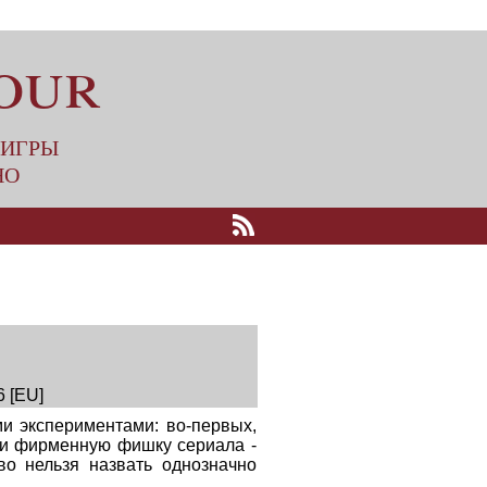
our
оигры
но
6 [EU]
и экспериментами: во-первых,
али фирменную фишку сериала -
во нельзя назвать однозначно