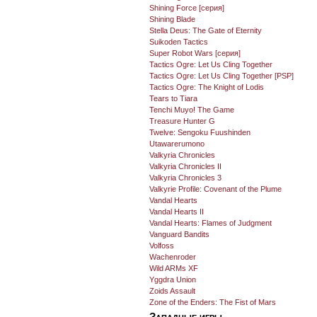
Shining Force [серия]
Shining Blade
Stella Deus: The Gate of Eternity
Suikoden Tactics
Super Robot Wars [серия]
Tactics Ogre: Let Us Cling Together
Tactics Ogre: Let Us Cling Together [PSP]
Tactics Ogre: The Knight of Lodis
Tears to Tiara
Tenchi Muyo! The Game
Treasure Hunter G
Twelve: Sengoku Fuushinden
Utawarerumono
Valkyria Chronicles
Valkyria Chronicles II
Valkyria Chronicles 3
Valkyrie Profile: Covenant of the Plume
Vandal Hearts
Vandal Hearts II
Vandal Hearts: Flames of Judgment
Vanguard Bandits
Volfoss
Wachenroder
Wild ARMs XF
Yggdra Union
Zoids Assault
Zone of the Enders: The Fist of Mars
Западные игры