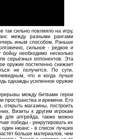
не так сильно повлияло на игру,
ланс между разными рангами
теперь иным способом. Раньше
лговечно, сильное - редкое и
у бойцу необходимо несколько
ля серьёзных оппонентов. Эта
ное оружие постепенно снижает
ться не получится. По сути,
очевидным, что и когда лучше
ведь однажды усиленное оружие
Перерывы между битвами герои
и пространства и времени. Его
, открыть магазины, построить
них. Визиты к другим игрокам
в для апгрейда, также можно
учае победы - рекрутировать их
ь один нюанс - в список лучших
растёт больше материалов, чем