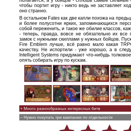
полагается, а у бойцов - сплошь самые сильные 
чтобы портит игру - никто ведь не заставляет ход
оно странно.
В остальном Fates как две капли похожа на преды
и более полусотни ярких, запоминающихся пер
собой переженить, и такое же обилие классов, ка
- теперь, правда, вовсе не обязательно их все 
замок с нужными скиллами у нужных бойцов. Пус
Fire Emblem лучше, всё равно мало какая TRP
качеству. Не испортили - уже хорошо, а в след
Intelligent Systems придумают что-нибудь толково
опять собирать игру по кускам.
+ Много разнообразных интересных битв
– Нужно покупать три кампании по отдельности