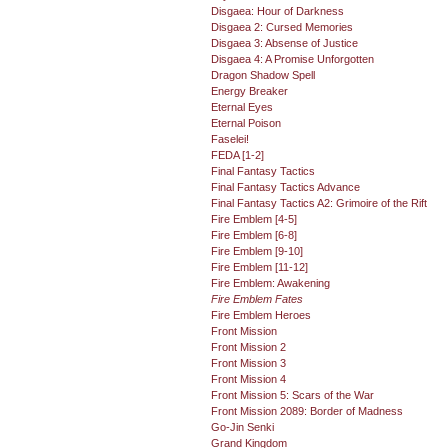
Disgaea: Hour of Darkness
Disgaea 2: Cursed Memories
Disgaea 3: Absense of Justice
Disgaea 4: A Promise Unforgotten
Dragon Shadow Spell
Energy Breaker
Eternal Eyes
Eternal Poison
Faselei!
FEDA [1-2]
Final Fantasy Tactics
Final Fantasy Tactics Advance
Final Fantasy Tactics A2: Grimoire of the Rift
Fire Emblem [4-5]
Fire Emblem [6-8]
Fire Emblem [9-10]
Fire Emblem [11-12]
Fire Emblem: Awakening
Fire Emblem Fates
Fire Emblem Heroes
Front Mission
Front Mission 2
Front Mission 3
Front Mission 4
Front Mission 5: Scars of the War
Front Mission 2089: Border of Madness
Go-Jin Senki
Grand Kingdom