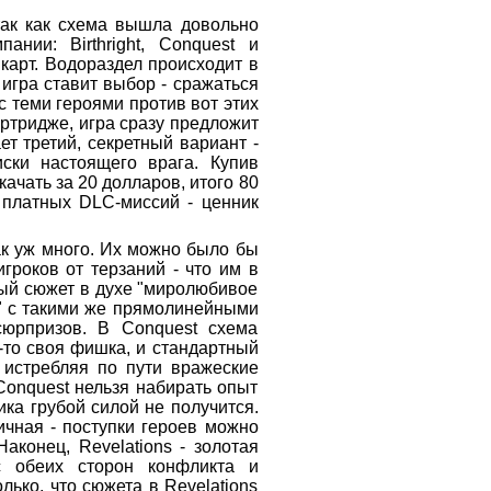
так как схема вышла довольно
ании: Birthright, Conquest и
карт. Водораздел происходит в
 игра ставит выбор - сражаться
с теми героями против вот этих
артридже, игра сразу предложит
ает третий, секретный вариант -
иски настоящего врага. Купив
качать за 20 долларов, итого 80
х платных DLC-миссий - ценник
к уж много. Их можно было бы
гроков от терзаний - что им в
нный сюжет в духе "миролюбивое
а" с такими же прямолинейными
сюрпризов. В Conquest схема
-то своя фишка, и стандартный
, истребляя по пути вражеские
Conquest нельзя набирать опыт
ика грубой силой не получится.
ичная - поступки героев можно
аконец, Revelations - золотая
с обеих сторон конфликта и
ько, что сюжета в Revelations