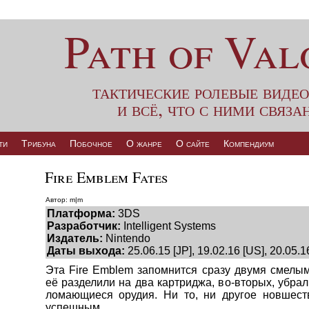
Path of Val
тактические ролевые виде
и всё, что с ними связа
ти
Трибуна
Побочное
О жанре
О сайте
Компендиум
Fire Emblem Fates
Автор: m|m
Платформа:
3DS
Разработчик:
Intelligent Systems
Издатель:
Nintendo
Даты выхода:
25.06.15 [JP], 19.02.16 [US], 20.05.1
Эта Fire Emblem запомнится сразу двумя смелым
её разделили на два картриджа, во-вторых, убр
ломающиеся орудия. Ни то, ни другое новшест
успешным.