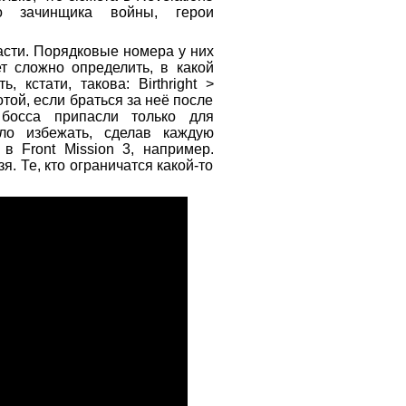
о зачинщика войны, герои
асти. Порядковые номера у них
ет сложно определить, в какой
 кстати, такова: Birthright >
тотой, если браться за неё после
 босса припасли только для
ло избежать, сделав каждую
в Front Mission 3, например.
я. Те, кто ограничатся какой-то