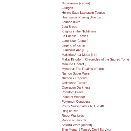
Growlanser [серия]
Gungnir
Hero's Saga Laevatein Tactics
Hoshigami: Ruining Blue Earth
Jeanne d'Arc
Just Breed
Knights in the Nightmare
La Pucelle: Tactics
Langrisser [серия]
Legend of Kartia
Luminous Arc [1-3]
Majokko A-La-Mode [I-II]
Makai Kingdom: Chronicles of the Sacred Tome
Maou to Odore! [I-II]
Mystaria: The Realms of Lore
Namco Super Wars
Namco x Capcom
Onimusha Tactics
Operation Darkness
Phantom Brave
Piece of Wonder
Pokemon Conquest
Pretty Soldier Wars A.D. 2048
Ring of Red
Robot Warlords
Rondo of Swords
Sakura Wars [серия]
Shin Megami Tensei: Devil Survivor