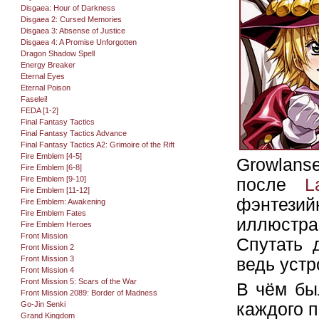
Disgaea: Hour of Darkness
Disgaea 2: Cursed Memories
Disgaea 3: Absense of Justice
Disgaea 4: A Promise Unforgotten
Dragon Shadow Spell
Energy Breaker
Eternal Eyes
Eternal Poison
Faselei!
FEDA [1-2]
Final Fantasy Tactics
Final Fantasy Tactics Advance
Final Fantasy Tactics A2: Grimoire of the Rift
Fire Emblem [4-5]
Growlanse
Fire Emblem [6-8]
Fire Emblem [9-10]
после
L
Fire Emblem [11-12]
фэнтезий
Fire Emblem: Awakening
Fire Emblem Fates
иллюстра
Fire Emblem Heroes
Front Mission
Спутать 
Front Mission 2
Front Mission 3
ведь устр
Front Mission 4
Front Mission 5: Scars of the War
В чём был
Front Mission 2089: Border of Madness
Go-Jin Senki
каждого п
Grand Kingdom