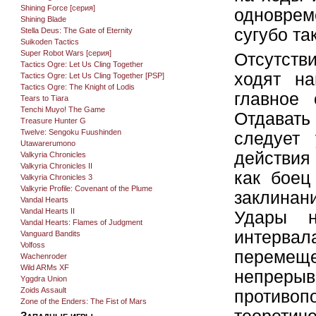
Shining Force [серия]
одновреме
Shining Blade
сугубо та
Stella Deus: The Gate of Eternity
Suikoden Tactics
Super Robot Wars [серия]
Отсутст
Tactics Ogre: Let Us Cling Together
ходят на
Tactics Ogre: Let Us Cling Together [PSP]
Tactics Ogre: The Knight of Lodis
главное 
Tears to Tiara
Tenchi Muyo! The Game
Отдавать
Treasure Hunter G
Twelve: Sengoku Fuushinden
следует 
Utawarerumono
действия
Valkyria Chronicles
Valkyria Chronicles II
как боец
Valkyria Chronicles 3
Valkyrie Profile: Covenant of the Plume
заклинан
Vandal Hearts
Vandal Hearts II
Удары н
Vandal Hearts: Flames of Judgment
интерва
Vanguard Bandits
Volfoss
перемещ
Wachenroder
Wild ARMs XF
непрерыв
Yggdra Union
Zoids Assault
противо
Zone of the Enders: The Fist of Mars
Западные игры