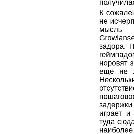
получила
К сожале
не исчерп
мысль 
Growlans
задора. 
геймпадо
норовят з
ещё не 
Несколь
отсутс
пошагов
задержки
играет и
туда-сюд
наиболе