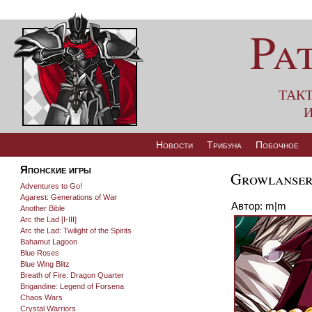
Pa
так
и
Новости
Трибуна
Побочное
Японские игры
Growlanser 
Adventures to Go!
Agarest: Generations of War
Автор: m|m
Another Bible
Arc the Lad [I-III]
Arc the Lad: Twilight of the Spirits
Bahamut Lagoon
Blue Roses
Blue Wing Blitz
Breath of Fire: Dragon Quarter
Brigandine: Legend of Forsena
Chaos Wars
Crystal Warriors