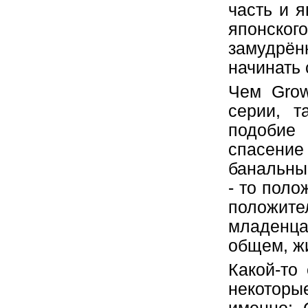
часть и 
японск
замудрё
начинать 
Чем Grow
серии, т
подобие 
спасение
банальны
- то поло
положите
младенца
общем, жи
Какой-то
некоторы