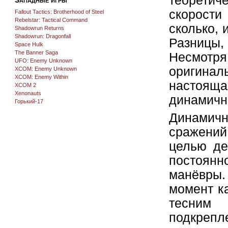
теоретиче
скорости
Fallout Tactics: Brotherhood of Steel
Rebelstar: Tactical Command
сколько, 
Shadowrun Returns
Shadowrun: Dragonfall
Разницы,
Space Hulk
The Banner Saga
Несмотр
UFO: Enemy Unknown
оригина
XCOM: Enemy Unknown
XCOM: Enemy Within
настоящ
XCOM 2
Xenonauts
динамичн
Горький-17
Динамич
сражени
целью де
постоянн
манёвры.
момент к
тесним
подкрепл