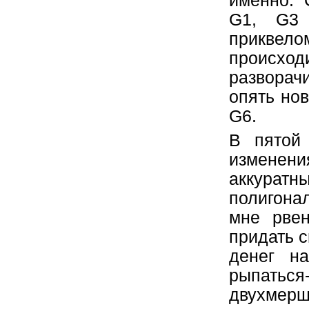
именно: 
G1, G3 
приквело
происх
разворач
опять но
G6.
В пятой 
изменения
аккуратн
полигон
мне рве
придать с
денег н
рыпаться
двухмерщ