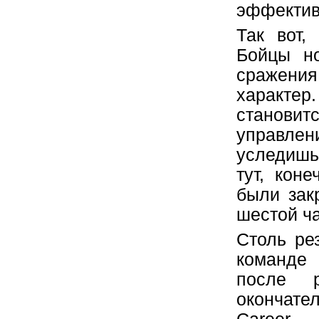
эффектив
Так вот,
Бойцы но
сражения
характер
становит
управлен
уследишь
тут, кон
были зак
шестой ча
Столь ре
команде 
после р
окончате