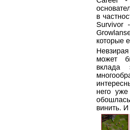
Career -
основател
в частнос
Survivor
Growlanse
которые е
Невзирая
может б
вклада 
многообр
интересн
него уже
обошлась,
винить. И