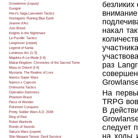
безликих 
Growlanser [серия]
Gungnir
внимани
Hero's Saga Laevatein Tactics
Hoshigami: Ruining Blue Earth
подлечива
Jeanne d'Arc
Just Breed
накал та
Knights in the Nightmare
количеств
La Pucelle: Tactics
Langrisser [серия]
участник
Legend of Kartia
Luminous Arc [1-3]
участвова
Majokko A-La-Mode [I-II]
Makai Kingdom: Chronicles of the Sacred Tome
раз Lang
Maou to Odore! [I-II]
соверше
Mystaria: The Realms of Lore
Namco Super Wars
Growlanse
Namco x Capcom
Onimusha Tactics
На первы
Operation Darkness
Phantom Brave
TRPG вовс
Piece of Wonder
Pokemon Conquest
В действи
Pretty Soldier Wars A.D. 2048
Growlanse
Ring of Red
Robot Warlords
следует п
Rondo of Swords
Sakura Wars [серия]
на ходы 
Shin Megami Tensei: Devil Survivor