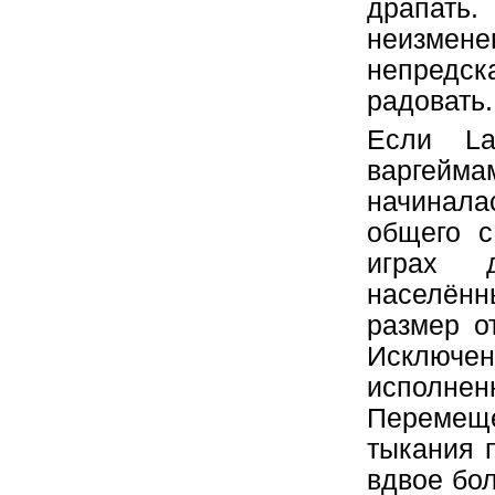
драпать
неизме
непредс
радовать.
Если La
варгейм
начиналас
общего с
играх 
населённ
размер о
Исключе
исполн
Перемещ
тыкания 
вдвое бол