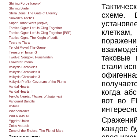
Shining Force [серия]
Тактиче
Shining Blade
схеме. 
Stella Deus: The Gate of Eternity
Suikoden Tactics
установ
Super Robot Wars [серия]
Tactics Ogre: Let Us Cling Together
клеткам
Tactics Ogre: Let Us Cling Together [PSP]
Tactics Ogre: The Knight of Lodis
поражени
Tears to Tiara
взаимоде
Tenchi Muyo! The Game
Treasure Hunter G
таковые 
Twelve: Sengoku Fuushinden
Utawarerumono
стали исп
Valkyria Chronicles
Valkyria Chronicles II
офигенн
Valkyria Chronicles 3
получает
Valkyrie Profile: Covenant of the Plume
Vandal Hearts
когда аб
Vandal Hearts II
Vandal Hearts: Flames of Judgment
вот во F
Vanguard Bandits
Volfoss
интересно
Wachenroder
Wild ARMs XF
Сражений 
Yggdra Union
Zoids Assault
каждое бу
Zone of the Enders: The Fist of Mars
Западные игры