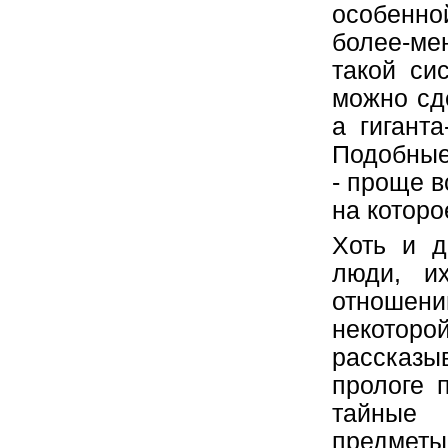
особенно
более-ме
такой си
можно сде
а гигант
Подобные
- проще в
на которо
Хоть и д
люди, и
отношении
некотор
рассказы
прологе 
тайные
предмет