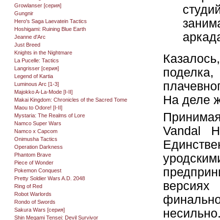
Growlanser [серия]
студи
Gungnir
заним
Hero's Saga Laevatein Tactics
Hoshigami: Ruining Blue Earth
аркад
Jeanne d'Arc
Just Breed
Knights in the Nightmare
Казалос
La Pucelle: Tactics
Langrisser [серия]
поделка
Legend of Kartia
плачевно
Luminous Arc [1-3]
Majokko A-La-Mode [I-II]
На деле ж
Makai Kingdom: Chronicles of the Sacred Tome
Maou to Odore! [I-II]
Принимая
Mystaria: The Realms of Lore
Namco Super Wars
Vandal H
Namco x Capcom
Onimusha Tactics
Единстве
Operation Darkness
Phantom Brave
уродски
Piece of Wonder
предприни
Pokemon Conquest
Pretty Soldier Wars A.D. 2048
версиях
Ring of Red
Robot Warlords
финально
Rondo of Swords
Sakura Wars [серия]
несильно
Shin Megami Tensei: Devil Survivor