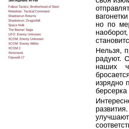
своя изюм
отправл
Fallout Tactics: Brotherhood of Steel
Rebelstar: Tactical Command
вагонетки
Shadowrun Returns
Shadowrun: Dragonfall
но по мер
Space Hulk
The Banner Saga
наоборот
UFO: Enemy Unknown
становитс
XCOM: Enemy Unknown
XCOM: Enemy Within
XCOM 2
Нельзя, п
Xenonauts
радуют. С
Горький-17
наших ч
бросает
изрядно 
берсерка 
Интерес
развития
улучшаю
соотве