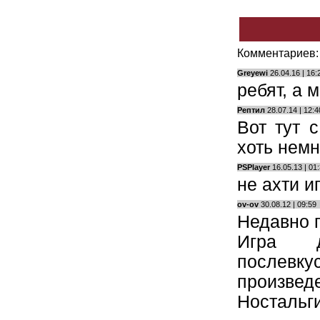
Комментариев: 
Greyewi
26.04.16 | 16:
ребят, а 
Рептил
28.07.14 | 12:4
Вот тут 
хоть немн
PSPlayer
16.05.13 | 01
не ахти и
ov-ov
30.08.12 | 09:59
Недавно 
Игра д
послевк
произведе
Ностальги