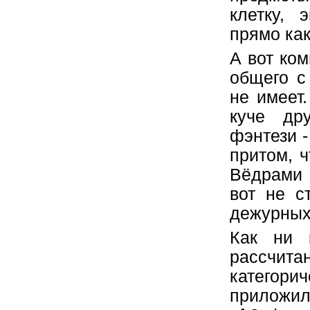
клетку,
прямо как
А вот ком
общего с
не имеет.
куче др
фэнтези -
притом, ч
Вёдрами 
вот не с
дежурных 
Как ни 
рассчита
категори
приложил