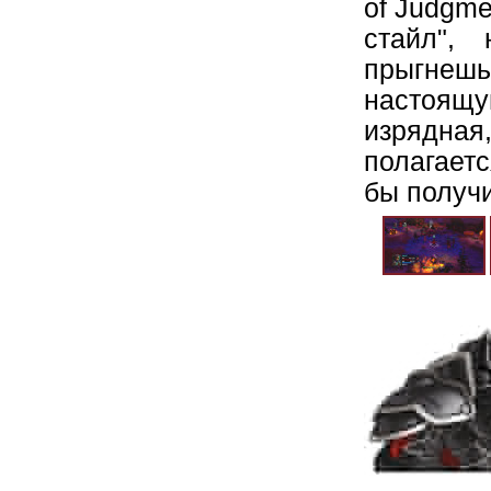
of Judgme
стайл",
прыгнешь.
настоящую
изрядная,
полагаетс
бы получ