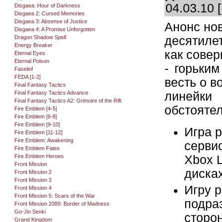
04.03.10 
Disgaea: Hour of Darkness
Disgaea 2: Cursed Memories
Disgaea 3: Absense of Justice
Анонс нов
Disgaea 4: A Promise Unforgotten
Dragon Shadow Spell
десятиле
Energy Breaker
как совер
Eternal Eyes
Eternal Poison
- горьки
Faselei!
FEDA [1-2]
весть о 
Final Fantasy Tactics
Final Fantasy Tactics Advance
линейки
Final Fantasy Tactics A2: Grimoire of the Rift
обстоятел
Fire Emblem [4-5]
Fire Emblem [6-8]
Fire Emblem [9-10]
Игра 
Fire Emblem [11-12]
Fire Emblem: Awakening
сервис
Fire Emblem Fates
Fire Emblem Heroes
Xbox L
Front Mission
диска
Front Mission 2
Front Mission 3
Игру 
Front Mission 4
Front Mission 5: Scars of the War
подра
Front Mission 2089: Border of Madness
Go-Jin Senki
сторо
Grand Kingdom