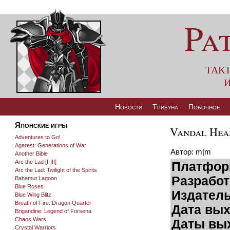
Pa
так
и
Новости
Трибуна
Побочное
Японские игры
Vandal Hear
Adventures to Go!
Agarest: Generations of War
Автор: m|m
Another Bible
Arc the Lad [I-III]
Платфор
Arc the Lad: Twilight of the Spirits
Разработ
Bahamut Lagoon
Blue Roses
Издатель
Blue Wing Blitz
Breath of Fire: Dragon Quarter
Дата вых
Brigandine: Legend of Forsena
Chaos Wars
Даты вых
Crystal Warriors