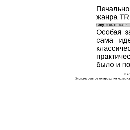
Печально,
жанра TRP
Saby
07.04.11 | 03:52
Особая з
сама ид
классиче
практиче
было и п
© 20
Злонамеренное копирование материа